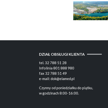
DZIAŁ OBSŁUGI KLIENTA
tel.
32 788 51 28
Infolinia
801 888 980
fax
32 788 51 49
e-mail:
dok@elamed.pl
Czynny od poniedziałku do piątku,
w godzinach 8:00-16:00.