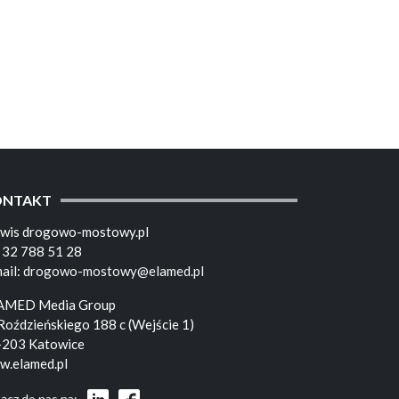
ONTAKT
rwis drogowo-mostowy.pl
. 32 788 51 28
ail:
drogowo-mostowy@elamed.pl
AMED Media Group
 Roździeńskiego 188 c (Wejście 1)
-203 Katowice
w.elamed.pl
ącz do nas na: