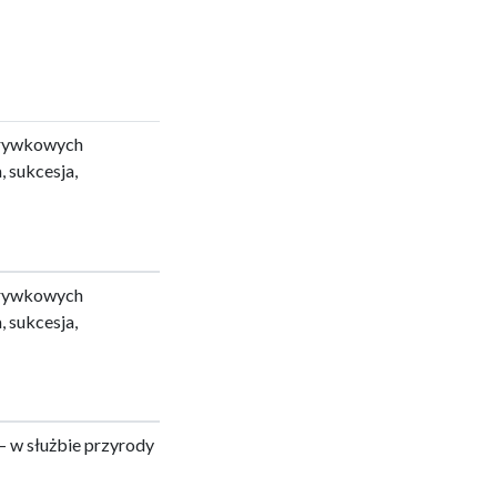
krywkowych
 sukcesja,
krywkowych
 sukcesja,
 – w służbie przyrody