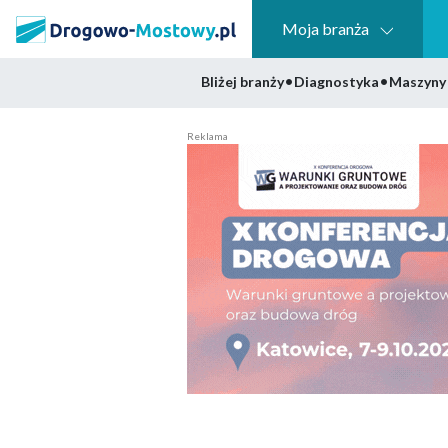
Moja branża
•
•
Bliżej branży
Diagnostyka
Maszyny 
Reklama