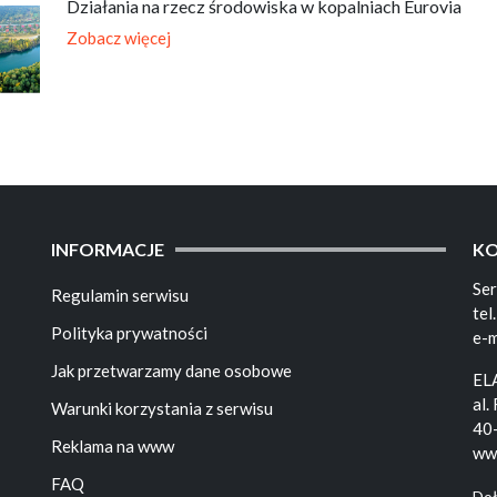
Działania na rzecz środowiska w kopalniach Eurovia
Zobacz więcej
INFORMACJE
K
Se
Regulamin serwisu
tel
Polityka prywatności
e-m
Jak przetwarzamy dane osobowe
EL
al.
Warunki korzystania z serwisu
40
Reklama na www
ww
FAQ
Doł