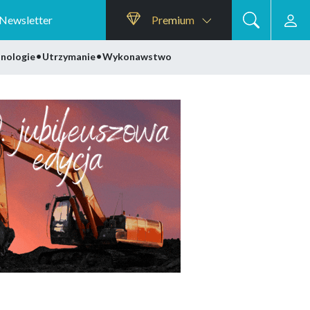
Newsletter
Premium
•
•
nologie
Utrzymanie
Wykonawstwo